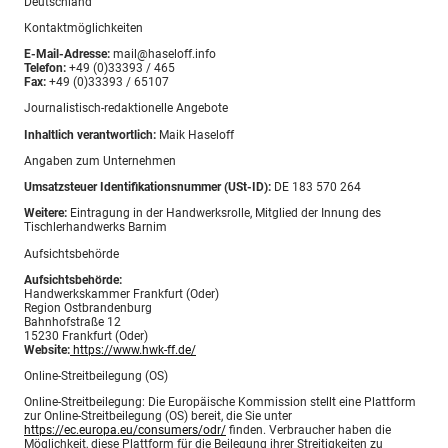
Deutschland
Kontaktmöglichkeiten
E-Mail-Adresse:
mail@haseloff.info
Telefon:
+49 (0)33393 / 465
Fax:
+49 (0)33393 / 65107
Journalistisch-redaktionelle Angebote
Inhaltlich verantwortlich:
Maik Haseloff
Angaben zum Unternehmen
Umsatzsteuer Identifikationsnummer (USt-ID):
DE 183 570 264
Weitere:
Eintragung in der Handwerksrolle, Mitglied der Innung des
Tischlerhandwerks Barnim
Aufsichtsbehörde
Aufsichtsbehörde:
Handwerkskammer Frankfurt (Oder)
Region Ostbrandenburg
Bahnhofstraße 12
15230 Frankfurt (Oder)
Website:
https://www.hwk-ff.de/
Online-Streitbeilegung (OS)
Online-Streitbeilegung: Die Europäische Kommission stellt eine Plattform
zur Online-Streitbeilegung (OS) bereit, die Sie unter
https://ec.europa.eu/consumers/odr/
finden. Verbraucher haben die
Möglichkeit, diese Plattform für die Beilegung ihrer Streitigkeiten zu